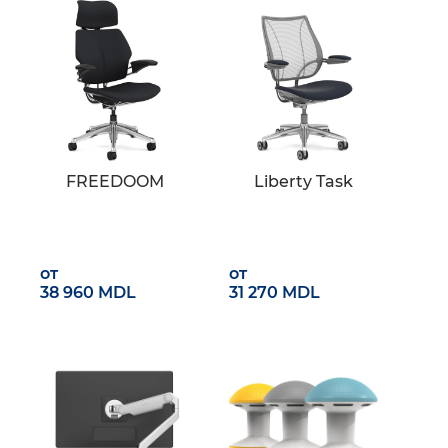
FREEDOOM
Liberty Task
от
от
38 960 MDL
31 270 MDL