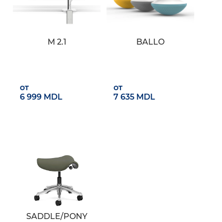
M 2.1
BALLO
от
от
6 999 MDL
7 635 MDL
SADDLE/PONY