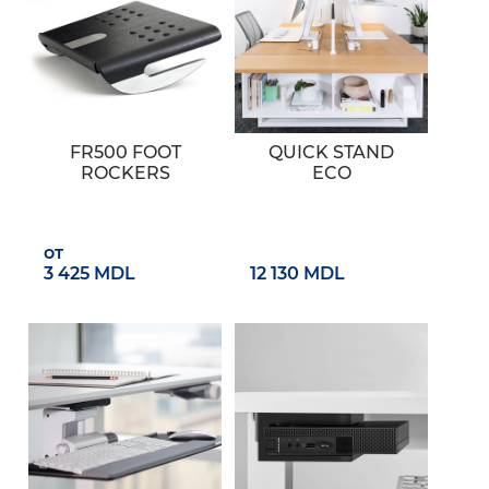
FR500 FOOT
QUICK STAND
ROCKERS
ECO
от
3 425 MDL
12 130 MDL