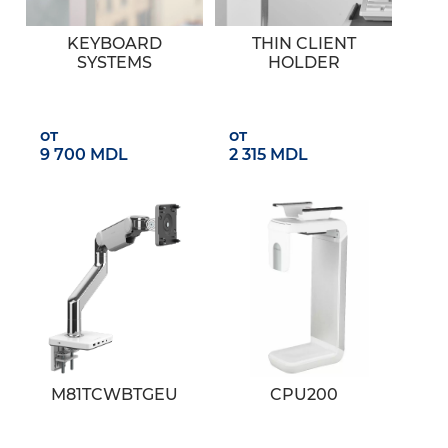
KEYBOARD
THIN CLIENT
SYSTEMS
HOLDER
от
от
9 700 MDL
2 315 MDL
M81TCWBTGEU
CPU200