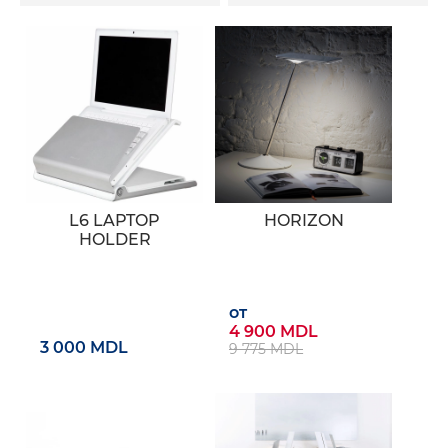
L6 LAPTOP
HORIZON
HOLDER
от
4 900 MDL
3 000 MDL
9 775 MDL