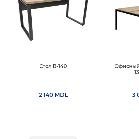
Стол B-140
Офисный 
1
2 140 MDL
3 