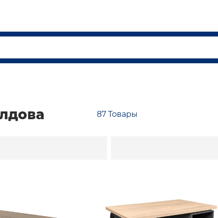
олдова
87
Товары