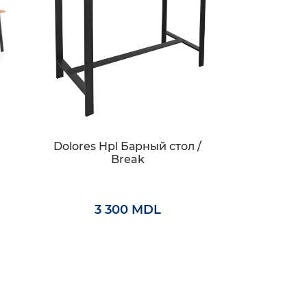
I
Dolores Hpl Барный стол /
Break
3 300 MDL