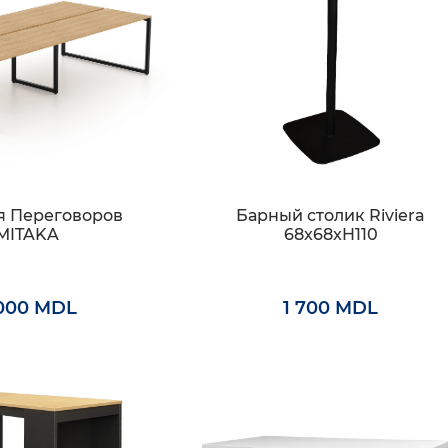
я Переговоров
Барный столик Riviera
MITAKA
68x68xH110
000 MDL
1 700 MDL