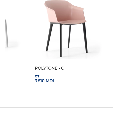
POLYTONE - C
от
3 510 MDL