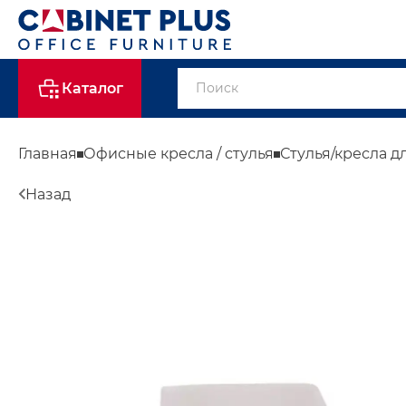
Каталог
Главная
Офисные кресла / стулья
Стулья/кресла д
Назад