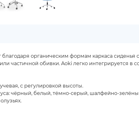
т благодаря органическим формам каркаса сиденья
или частичной обивки. Aoki легко интегрируется 
учевая, с регулировкой высоты.
пуса: чёрный, белый, тёмно-серый, шалфейно-зелён
полузьях.