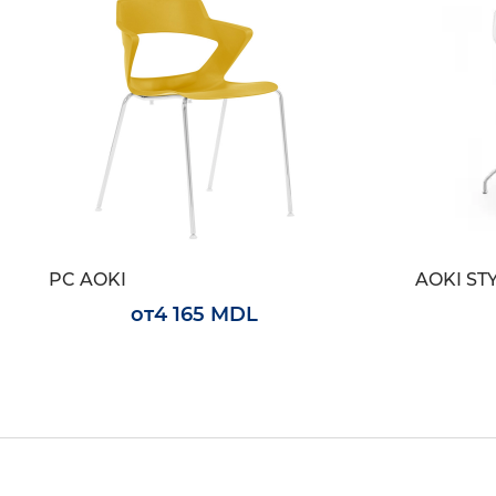
PC AOKI
AOKI ST
от
4 165 MDL