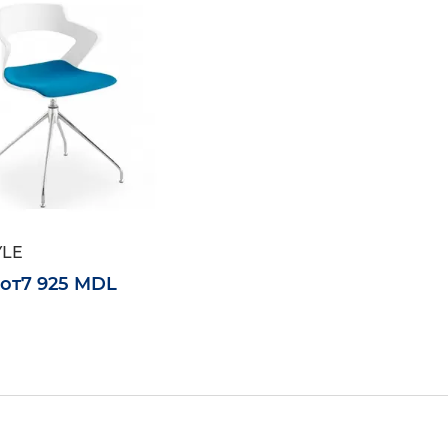
YLE
от
7 925 MDL