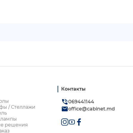
Контакты
олы
069441144
фы / Стеллажи
office@cabinet.md
ель
 лампы
ие решения
аказ