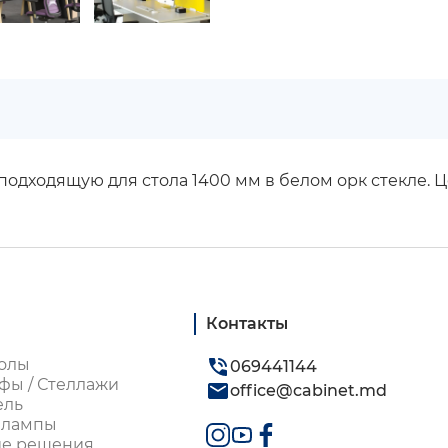
подходящую для стола 1400 мм в белом орк стекле. Ц
Контакты
олы
069441144
фы / Стеллажи
office@cabinet.md
ель
 лампы
ие решения