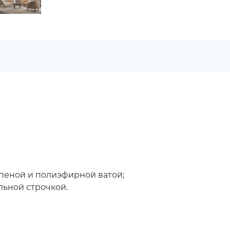
н пеной и полиэфирной ватой;
льной строчкой.