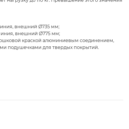
ет нагрузку до 110 кг. Превышение этого значения
иния, внешний Ø735 мм;
миния, внешний Ø775 мм;
рошковой краской алюминиевым соединением,
ыми подушечками для твердых покрытий.