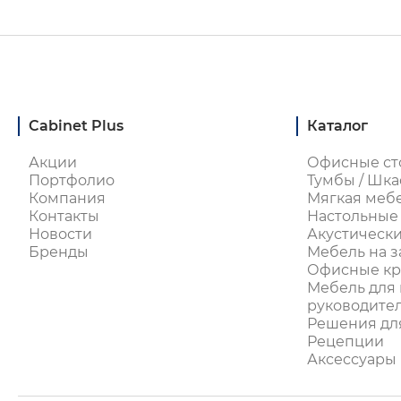
Cabinet Plus
Каталог
Акции
Офисные ст
Портфолио
Тумбы / Шка
Компания
Мягкая меб
Контакты
Настольные
Новости
Акустическ
Бренды
Мебель на з
Офисные кре
Мебель для 
руководите
Решения дл
Рецепции
Аксессуары