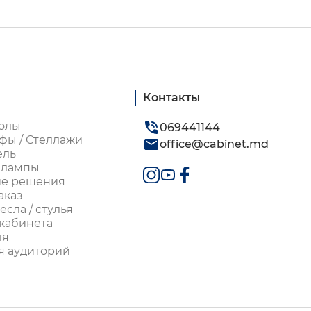
Контакты
олы
069441144
фы / Стеллажи
office@cabinet.md
ель
 лампы
ие решения
аказ
сла / стулья
кабинета
ля
я аудиторий