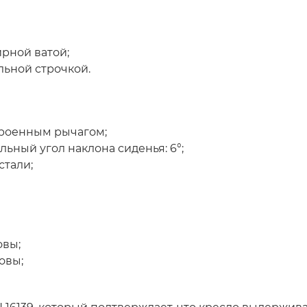
ирной ватой;
льной строчкой.
троенным рычагом;
льный угол наклона сиденья: 6°;
стали;
овы;
новы;