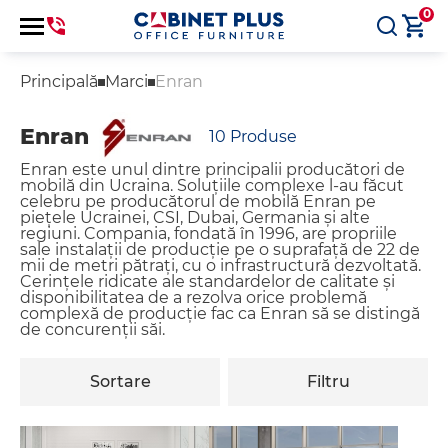
0
Principală
Marci
Enran
Enran
10
Produse
Enran este unul dintre principalii producători de
mobilă din Ucraina. Soluțiile complexe l-au făcut
celebru pe producătorul de mobilă Enran pe
piețele Ucrainei, CSI, Dubai, Germania și alte
regiuni. Compania, fondată în 1996, are propriile
sale instalații de producție pe o suprafață de 22 de
mii de metri pătrați, cu o infrastructură dezvoltată.
Cerințele ridicate ale standardelor de calitate și
disponibilitatea de a rezolva orice problemă
complexă de producție fac ca Enran să se distingă
de concurenții săi.
Sortare
Filtru