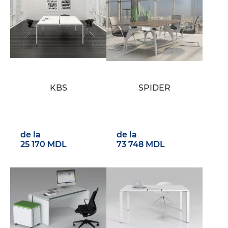
KBS
SPIDER
de la
de la
25 170 MDL
73 748 MDL