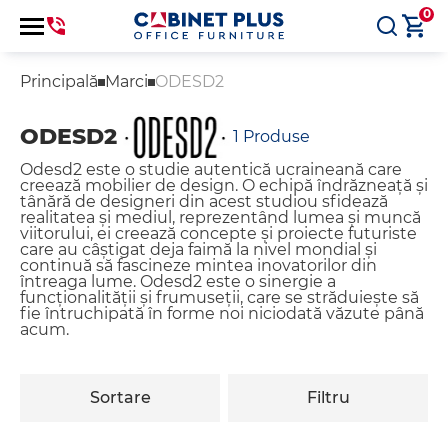
0
Principală
Marci
ODESD2
ODESD2
1
Produse
Odesd2 este o studie autentică ucraineană care
creează mobilier de design. O echipă îndrăzneață și
tânără de designeri din acest studiou sfidează
realitatea și mediul, reprezentând lumea și muncă
viitorului, ei creează concepte și proiecte futuriste
care au câștigat deja faimă la nivel mondial și
continuă să fascineze mintea inovatorilor din
întreaga lume. Odesd2 este o sinergie a
funcționalității și frumuseții, care se străduiește să
fie întruchipată în forme noi niciodată văzute până
acum.
Sortare
Filtru