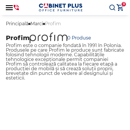
0
Principală
Marci
Profim
Profim
0
Produse
Profim este o companie fondată în 1991 în Polonia.
Produsele pe care Profim le produce sunt fabricate
folosind tehnologii moderne. Capabilitățile
tehnologice excepționale permit companiei
Profim să controlează calitatea la fiecare etapă a
producției de mobilă și să crează soluții proprii,
brevetate din punct de vedere al designului și
esteticii.