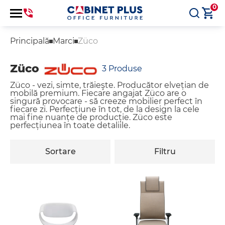
0
Principală
Marci
Züco
Züco
3
Produse
Züco - vezi, simte, trăieşte. Producător elvețian de
mobilă premium. Fiecare angajat Züco are o
singură provocare - să creeze mobilier perfect în
fiecare zi. Perfecțiune în tot, de la design la cele
mai fine nuanțe de producție. Züco este
perfecțiunea în toate detaliile.
Sortare
Filtru