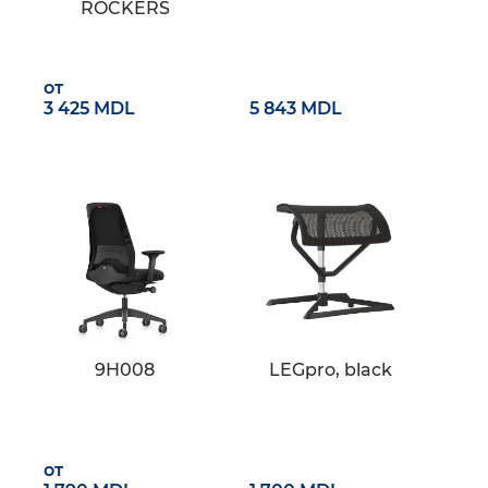
ROCKERS
от
3 425 MDL
5 843 MDL
9H008
LEGpro, black
от