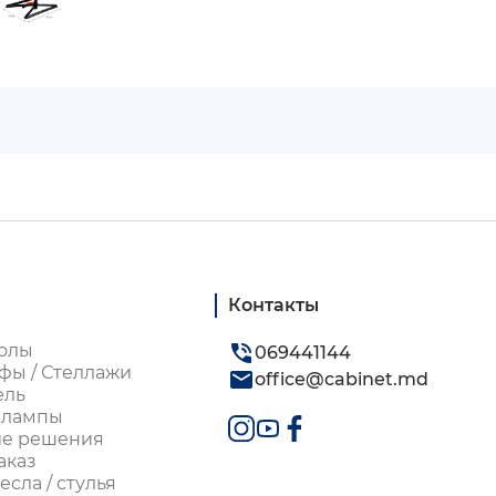
Контакты
олы
069441144
фы / Стеллажи
office@cabinet.md
ель
 лампы
ие решения
аказ
сла / стулья