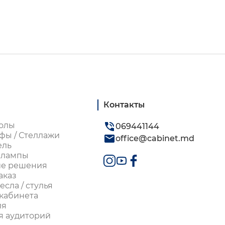
Контакты
олы
069441144
фы / Стеллажи
office@cabinet.md
ель
 лампы
ие решения
аказ
сла / стулья
кабинета
ля
я аудиторий