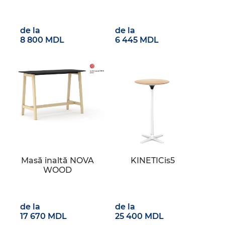
de la
de la
8 800 MDL
6 445 MDL
Masă inaltă NOVA
KINETICis5
WOOD
de la
de la
17 670 MDL
25 400 MDL