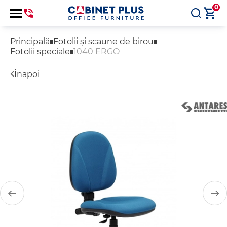
0
Principală
Fotolii și scaune de birou
Fotolii speciale
1040 ERGO
Înapoi