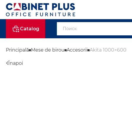
Catalog
Principală
Mese de birou
Accesorii
Akita 1000×600
Înapoi