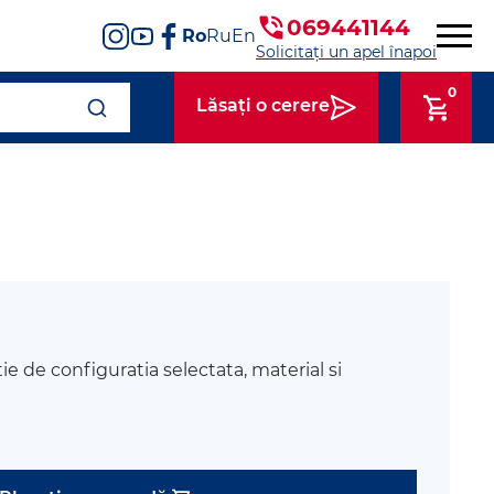
069441144
Ro
Ru
En
Solicitați un apel înapoi
0
Lăsați o cerere
tie de configuratia selectata, material si