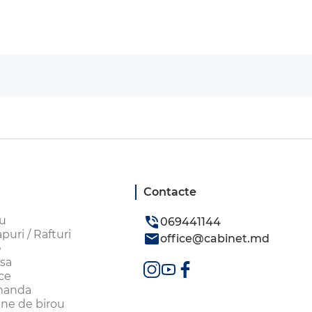
Contacte
ou
069441144
uri / Rafturi
office@cabinet.md
e
sa
ice
omanda
aune de birou