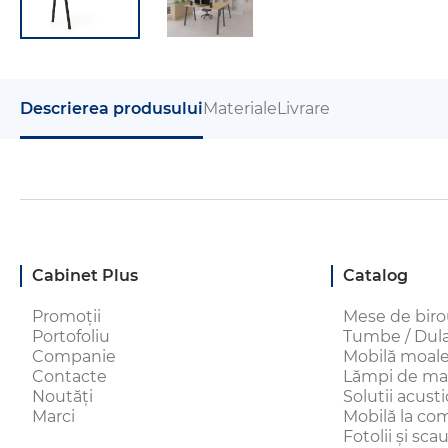
Descrierea produsului
Materiale
Livrare
Cabinet Plus
Catalog
Promoții
Mese de bir
Portofoliu
Tumbe / Dulap
Companie
Mobilă moal
Contacte
Lămpi de ma
Noutăți
Solutii acust
Marci
Mobilă la c
Fotolii și sc