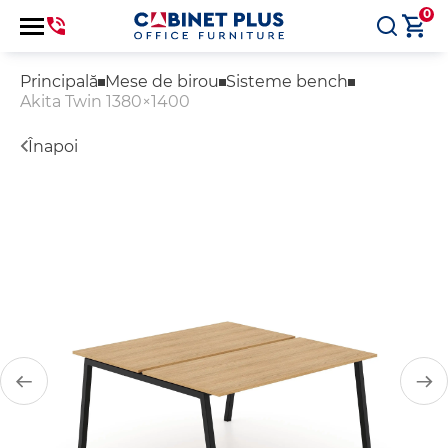
0
Principală
Mese de birou
Sisteme bench
Akita Twin 1380×1400
Înapoi