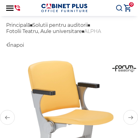
0
Principală
Solutii pentru auditorii
Fotolii Teatru, Aule universitare
ALPHA
Înapoi