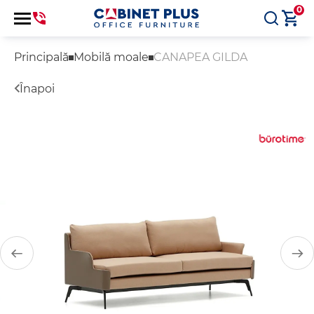
0
Principală
Mobilă moale
CANAPEA GILDA
Înapoi