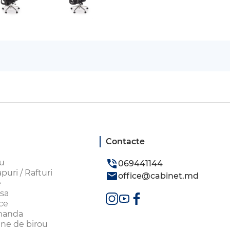
Contacte
ou
069441144
uri / Rafturi
office@cabinet.md
e
sa
ice
omanda
aune de birou