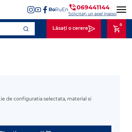
069441144
Ro
Ru
En
Solicitați un apel înapoi
0
Lăsați o cerere
tie de configuratia selectata, material si