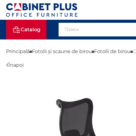
Catalog
Principală
Fotolii și scaune de birou
Fotolii de birou
Înapoi