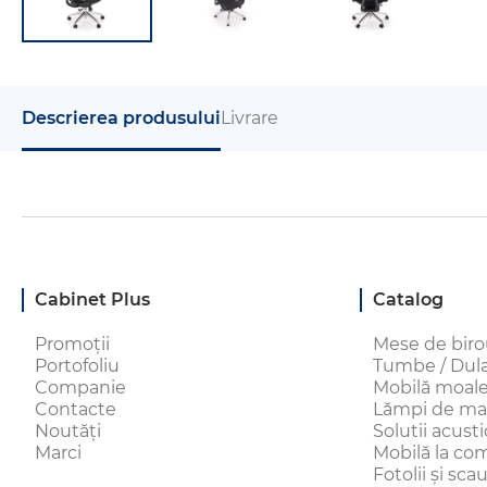
Descrierea produsului
Livrare
Cabinet Plus
Catalog
Promoții
Mese de bir
Portofoliu
Tumbe / Dulap
Companie
Mobilă moal
Contacte
Lămpi de ma
Noutăți
Solutii acust
Marci
Mobilă la c
Fotolii și sc