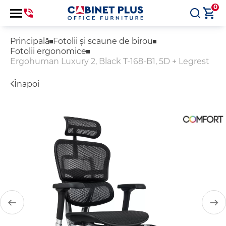
0
Principală
Fotolii și scaune de birou
Fotolii ergonomice
Ergohuman Luxury 2, Black T-168-B1, 5D + Legrest
Înapoi