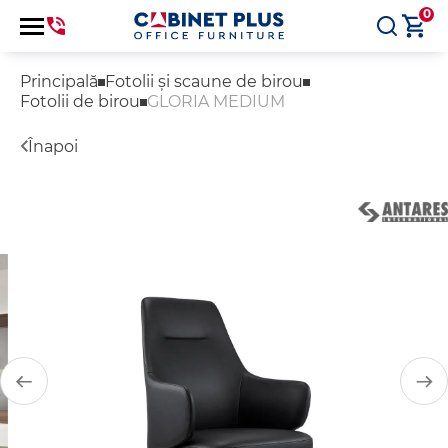
0
Principală
Fotolii și scaune de birou
Fotolii de birou
GLORIA MEDIUM
Înapoi