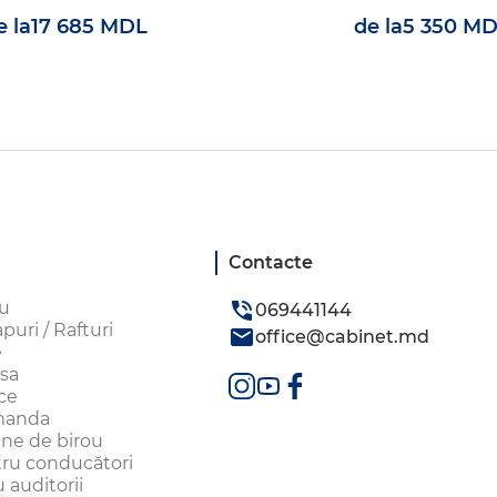
e la
17 685 MDL
de la
5 350 M
Contacte
ou
069441144
uri / Rafturi
office@cabinet.md
e
sa
ice
omanda
aune de birou
tru conducători
 auditorii