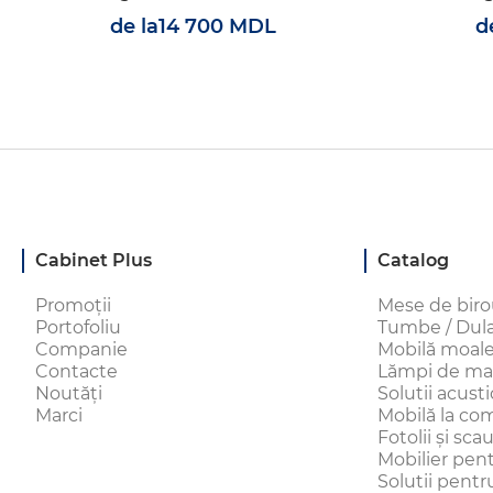
de la
14 700 MDL
d
Cabinet Plus
Catalog
Promoții
Mese de bir
Portofoliu
Tumbe / Dulap
Companie
Mobilă moal
Contacte
Lămpi de ma
Noutăți
Solutii acust
Marci
Mobilă la c
Fotolii și sc
Mobilier pen
Solutii pentru