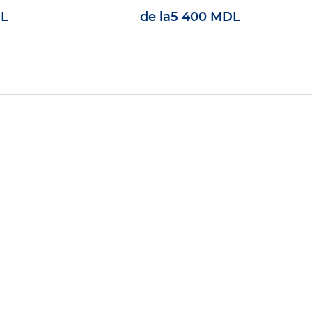
DL
de la
5 400 MDL