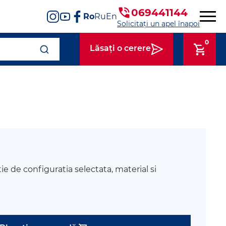
069441144
Ro
Ru
En
Solicitați un apel înapoi
0
Lăsați o cerere
tie de configuratia selectata, material si