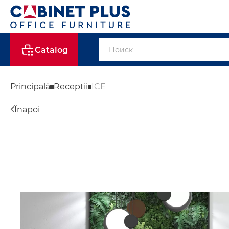
Catalog
Principală
Receptii
ICE
Înapoi