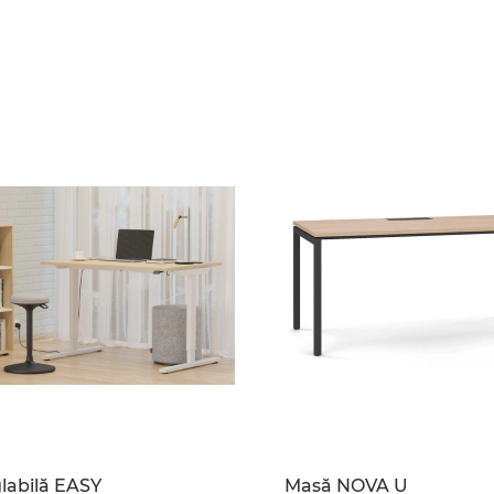
labilă EASY
Masă NOVA U