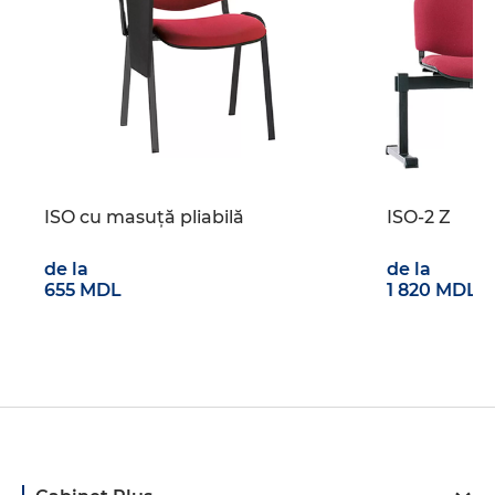
ISO cu masuță pliabilă
ISO-2 Z
de la
de la
655 MDL
1 820 MDL