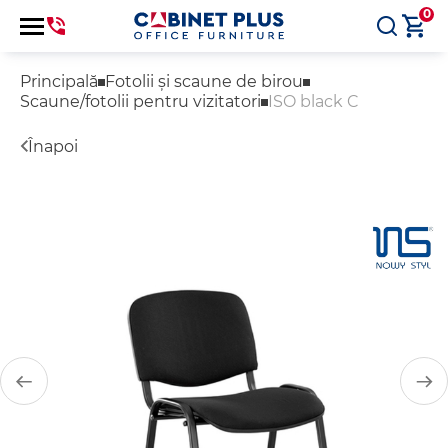
0
Principală
Fotolii și scaune de birou
Scaune/fotolii pentru vizitatori
ISO black C
Înapoi