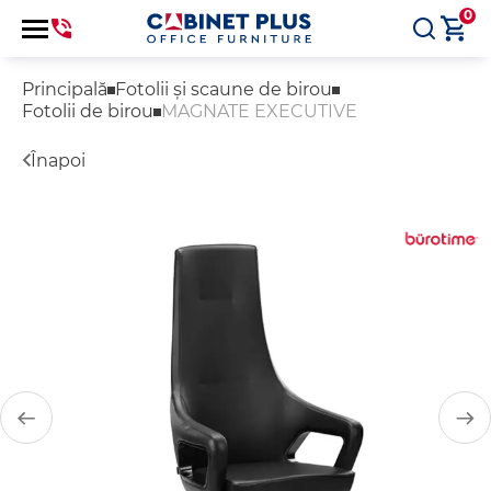
0
Principală
Fotolii și scaune de birou
Fotolii de birou
MAGNATE EXECUTIVE
Înapoi