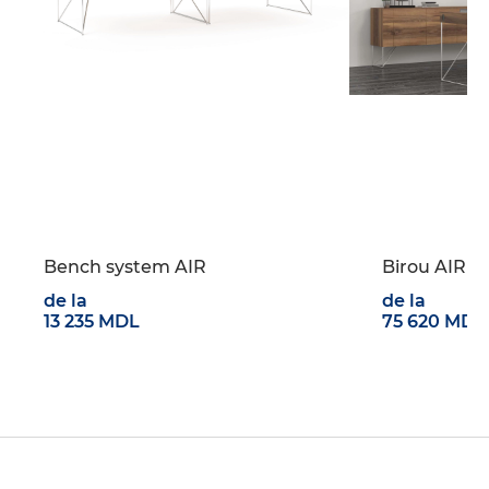
Bench system AIR
Birou AIR 
de la
de la
13 235 MDL
75 620 MDL