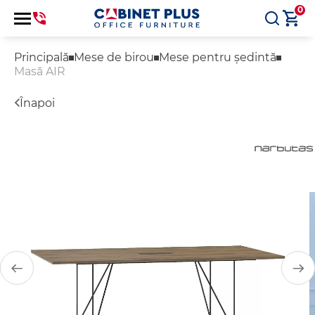
0
Principală
Mese de birou
Mese pentru ședintă
Masă AIR
Înapoi