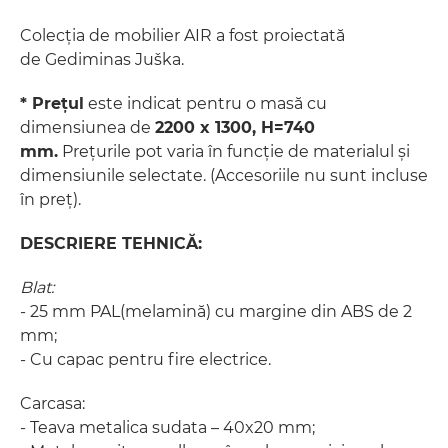
Colecția de mobilier AIR a fost proiectată
de Gediminas Juška.
* Prețul
este indicat pentru o masă cu
dimensiunea de
2200 x 1300, H=740
mm.
Prețurile pot varia în funcție de materialul și
dimensiunile selectate. (Accesoriile nu sunt incluse
în preț).
DESCRIERE TEHNICĂ:
Blat:
- 25 mm PAL(melamină) cu margine din ABS de 2
mm;
- Cu capac pentru fire electrice.
Carcasa:
- Teava metalica sudata – 40x20 mm;