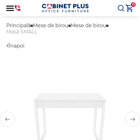
0
Principală
Mese de birou
Mese de birou
Masă SMALL
Înapoi