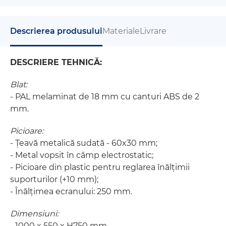
Descrierea produsului
Materiale
Livrare
DESCRIERE TEHNICĂ:
Blat:
- PAL melaminat de 18 mm cu canturi ABS de 2
mm.
Picioare:
- Țeavă metalică sudată - 60x30 mm;
- Metal vopsit în câmp electrostatic;
- Picioare din plastic pentru reglarea înălțimii
suporturilor (+10 mm);
- Înălțimea ecranului: 250 mm.
Dimensiuni:
- 1000 x 550 x H750 mm.