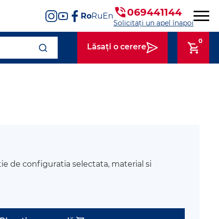
069441144
Ro
Ru
En
Solicitați un apel înapoi
0
Lăsați o cerere
tie de configuratia selectata, material si