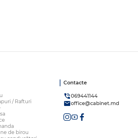
Contacte
ou
069441144
uri / Rafturi
office@cabinet.md
e
sa
ice
omanda
aune de birou