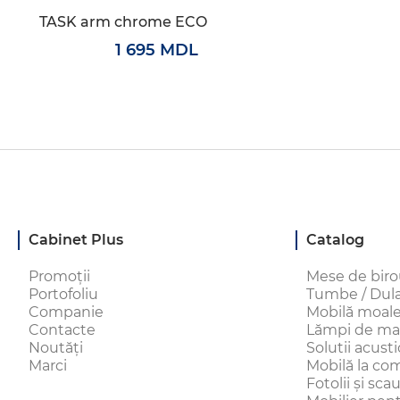
TASK arm chrome ECO
1 695 MDL
Cabinet Plus
Catalog
Promoții
Mese de bir
Portofoliu
Tumbe / Dulap
Companie
Mobilă moal
Contacte
Lămpi de ma
Noutăți
Solutii acust
Marci
Mobilă la c
Fotolii și sc