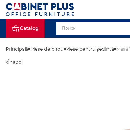
Catalog
Principală
Mese de birou
Mese pentru ședintă
Masă 
Înapoi