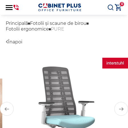
0
Principală
Fotolii și scaune de birou
Fotolii ergonomice
PURE
Înapoi