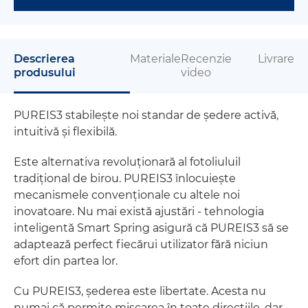
Descrierea
Materiale
Recenzie
Livrare
produsului
video
PUREIS3 stabilește noi standar de ședere activă,
intuitivă și flexibilă.
Este alternativa revoluționară al fotoliuluil
tradițional de birou. PUREIS3 înlocuiește
mecanismele convenționale cu altele noi
inovatoare. Nu mai există ajustări - tehnologia
inteligentă Smart Spring asigură că PUREIS3 să se
adaptează perfect fiecărui utilizator fără niciun
efort din partea lor.
Cu PUREIS3, șederea este libertate. Acesta nu
numai că permite mișcarea în toate direcțiile, dar