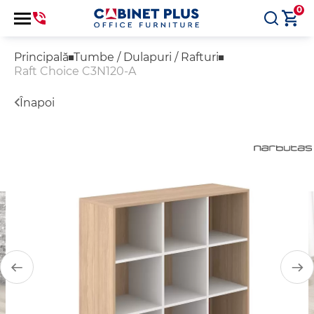
0
Principală
Tumbe / Dulapuri / Rafturi
Raft Choice C3N120-A
Înapoi