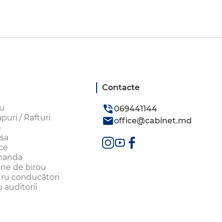
Contacte
ou
069441144
uri / Rafturi
office@cabinet.md
e
sa
ice
omanda
aune de birou
tru conducători
 auditorii