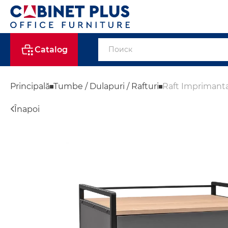
Catalog
Principală
Tumbe / Dulapuri / Rafturi
Raft Imprimanta
Înapoi