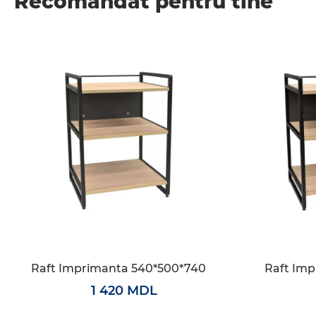
Recomandat pentru tine
Raft Imprimanta 540*500*740
Raft Im
1 420 MDL