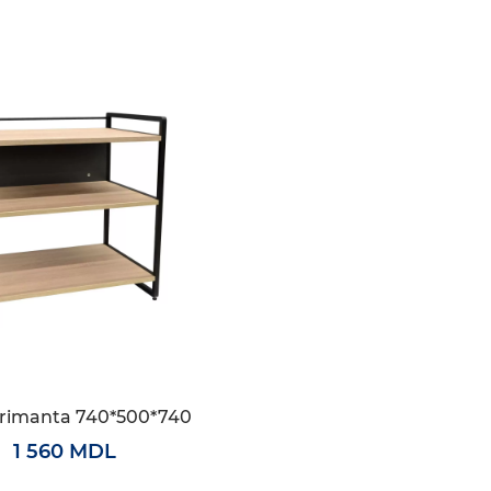
primanta 740*500*740
1 560 MDL