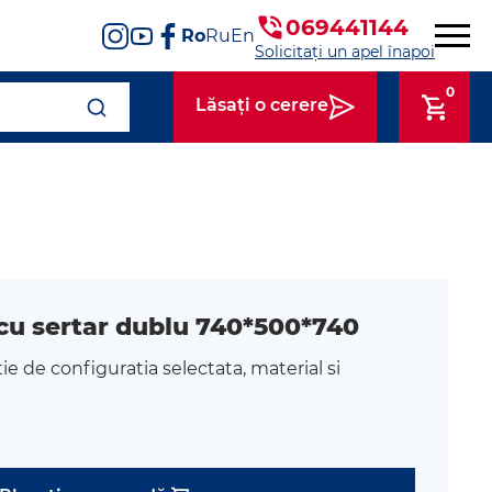
069441144
Ro
Ru
En
Solicitați un apel înapoi
0
Lăsați o cerere
cu sertar dublu 740*500*740
tie de configuratia selectata, material si