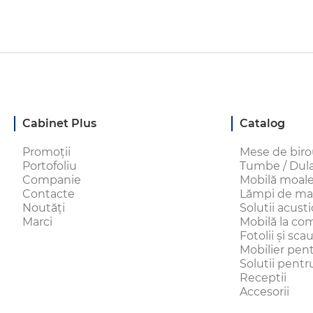
Cabinet Plus
Catalog
Promoții
Mese de bir
Portofoliu
Tumbe / Dulap
Companie
Mobilă moal
Contacte
Lămpi de ma
Noutăți
Solutii acust
Marci
Mobilă la c
Fotolii și sc
Mobilier pen
Solutii pentru
Receptii
Accesorii