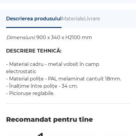
Descrierea produsului
Materiale
Livrare
Dimensiuni:
900 х 340 х Н2100 mm
DESCRIERE TEHNICĂ:
- Material cadru - metal vobsit în camp
electrostatic
- Material polițe - PAL melaminat cantuit 18mm.
- Înalțime între polițe - 34 cm.
- Piciorușe reglabile.
Recomandat pentru tine