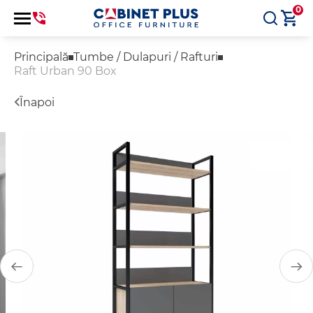
0
Principală
Tumbe / Dulapuri / Rafturi
Raft Urban 90 Box
Înapoi