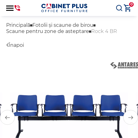
0
Principală
Fotolii și scaune de birou
Scaune pentru zone de asteptare
Rock 4 BR
Înapoi