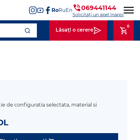
069441144
Ro
Ru
En
Solicitați un apel înapoi
0
Lăsați o cerere
tie de configuratia selectata, material si
DL