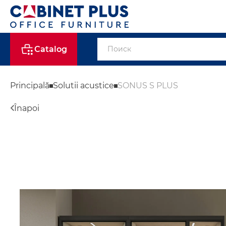
Catalog
Principală
Solutii acustice
SONUS S PLUS
Înapoi