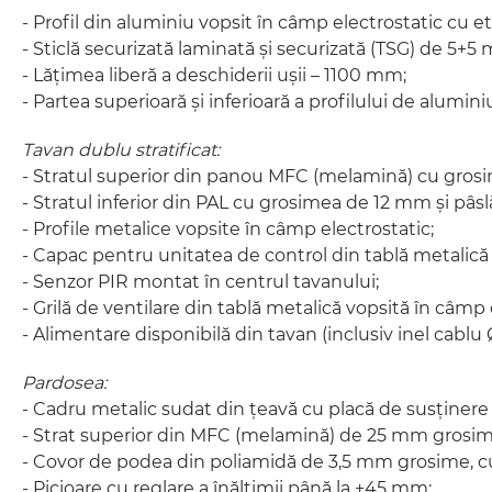
- Profil din aluminiu vopsit în câmp electrostatic cu e
- Sticlă securizată laminată și securizată (TSG) de 5+5
- Lățimea liberă a deschiderii ușii – 1100 mm;
- Partea superioară și inferioară a profilului de alu
Tavan dublu stratificat:
- Stratul superior din panou MFC (melamină) cu gros
- Stratul inferior din PAL cu grosimea de 12 mm și pâ
- Profile metalice vopsite în câmp electrostatic;
- Capac pentru unitatea de control din tablă metalic
- Senzor PIR montat în centrul tavanului;
- Grilă de ventilare din tablă metalică vopsită în câmp 
- Alimentare disponibilă din tavan (inclusiv inel cabl
Pardosea:
- Cadru metalic sudat din țeavă cu placă de susținere
- Strat superior din MFC (melamină) de 25 mm grosi
- Covor de podea din poliamidă de 3,5 mm grosime, cu 
- Picioare cu reglare a înălțimii până la +45 mm;