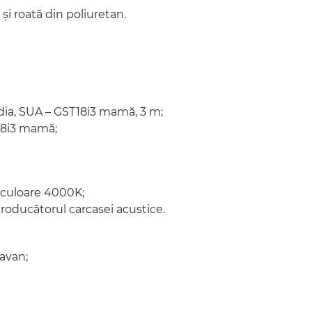
 și roată din poliuretan.
edia, SUA – GST18i3 mamă, 3 m;
T18i3 mamă;
 culoare 4000K;
roducătorul carcasei acustice.
tavan;