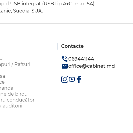
rapid USB integrat (USB tip A+C, max. 5A);
tanie, Suedia, SUA.
Contacte
ou
069441144
uri / Rafturi
office@cabinet.md
e
sa
ice
omanda
aune de birou
tru conducători
 auditorii