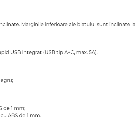
nate. Marginile inferioare ale blatului sunt înclinate la
rapid USB integrat (USB tip A+C, max. 5A).
negru;
S de 1 mm;
 cu ABS de 1 mm.