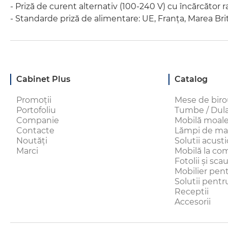
- Priză de curent alternativ (100-240 V) cu încărcător 
- Standarde priză de alimentare: UE, Franța, Marea Bri
Cabinet Plus
Catalog
Promoții
Mese de bir
Portofoliu
Tumbe / Dulap
Companie
Mobilă moal
Contacte
Lămpi de ma
Noutăți
Solutii acust
Marci
Mobilă la c
Fotolii și sc
Mobilier pen
Solutii pentru
Receptii
Accesorii