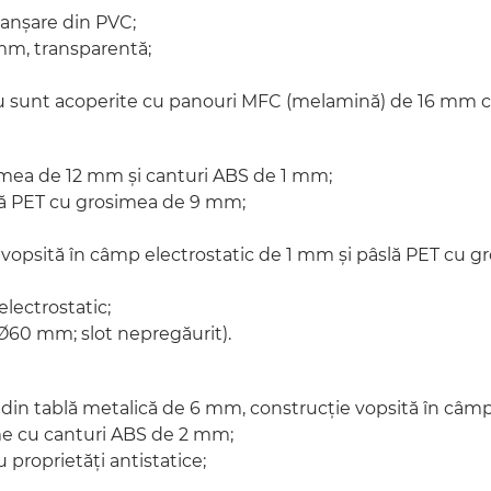
tanșare din PVC;
 mm, transparentă;
miniu sunt acoperite cu panouri MFC (melamină) de 16 mm
imea de 12 mm și canturi ABS de 1 mm;
slă PET cu grosimea de 9 mm;
ă vopsită în câmp electrostatic de 1 mm și pâslă PET cu 
electrostatic;
u Ø60 mm; slot nepregăurit).
 din tablă metalică de 6 mm, construcție vopsită în câmp 
me cu canturi ABS de 2 mm;
proprietăți antistatice;