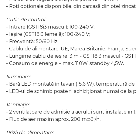
- Roți opționale disponibile, din carcasă din oțel zincat
Cutie de control:
- Intrare (GST18i3 mascul): 100-240 V;
- Ieșire (GST18i3 femelă): 100-240 V;
- Frecvență: 50/60 Hz;
- Cablu de alimentare: UE, Marea Britanie, Franța, Su
- Lungime cablu de ieșire: 3 m - GST18i3 mascul - GS
- Consum de energie – max. 110W, standby 4,5W.
Iluminare:
- Bară LED montată în tavan (15,6 W), temperatură de
- LED-ul de schimb poate fi achiziționat numai de la p
Ventilație:
- 2 ventilatoare de admisie a aerului sunt instalate în 
- Flux de aer maxim aprox. 200 m⊃3;/h.
Priză de alimentare: