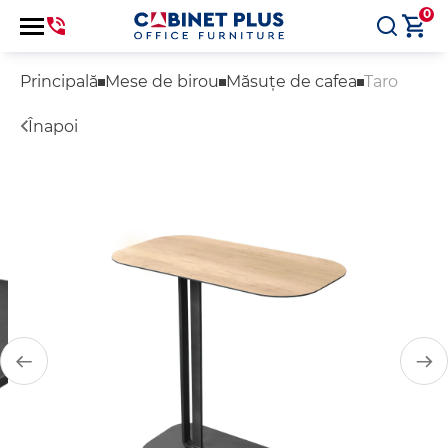
0
Principală
Mese de birou
Măsuțe de cafea
Taro
Înapoi