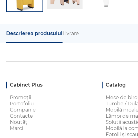
Descrierea produsului
Livrare
Cabinet Plus
Catalog
Promoții
Mese de bir
Portofoliu
Tumbe / Dulap
Companie
Mobilă moal
Contacte
Lămpi de ma
Noutăți
Solutii acust
Marci
Mobilă la c
Fotolii și sc