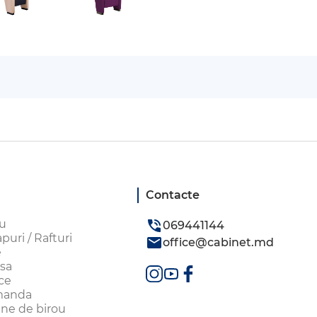
Contacte
ou
069441144
uri / Rafturi
office@cabinet.md
e
sa
ice
omanda
aune de birou