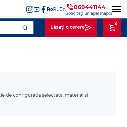
069441144
Ro
Ru
En
Solicitați un apel înapoi
0
Lăsați o cerere
tie de configuratia selectata, material si