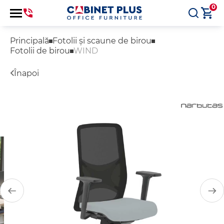
0
Principală
Fotolii și scaune de birou
Fotolii de birou
WIND
Înapoi