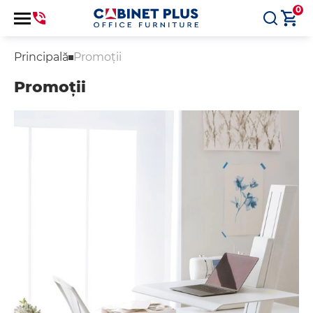
0
Principală
Promoții
Promoții