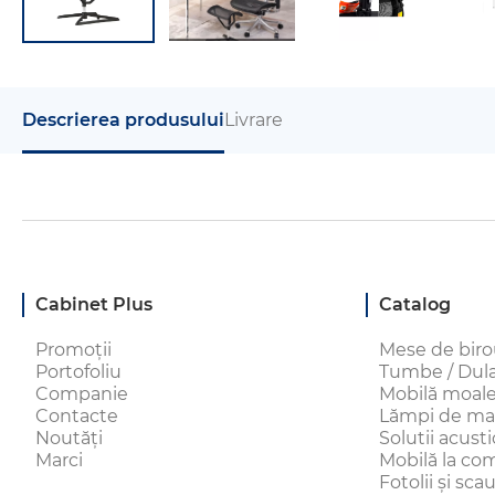
Descrierea produsului
Livrare
Cabinet Plus
Catalog
Promoții
Mese de bir
Portofoliu
Tumbe / Dulap
Companie
Mobilă moal
Contacte
Lămpi de ma
Noutăți
Solutii acust
Marci
Mobilă la c
Fotolii și sc