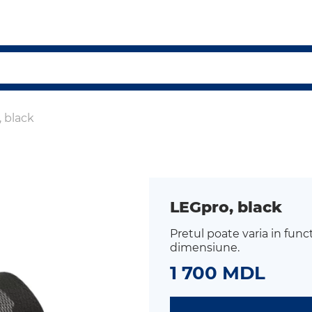
 black
LEGpro, black
Pretul poate varia in func
dimensiune.
1 700 MDL