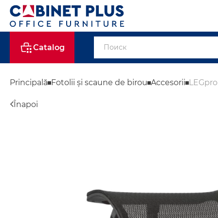
Catalog
Principală
Fotolii și scaune de birou
Accesorii
LEGpro,
Înapoi