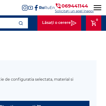
069441144
Ro
Ru
En
Solicitați un apel înapoi
0
Lăsați o cerere
tie de configuratia selectata, material si