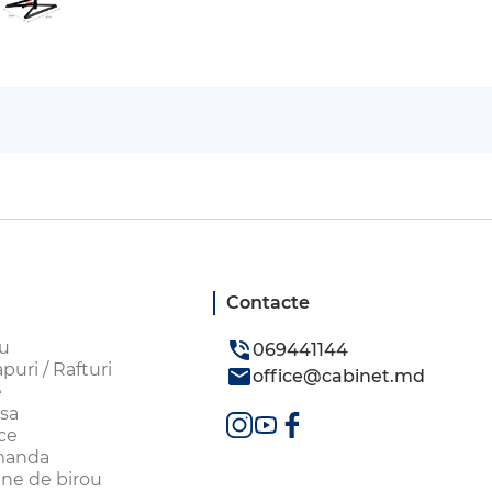
Contacte
ou
069441144
uri / Rafturi
office@cabinet.md
e
sa
ice
omanda
aune de birou