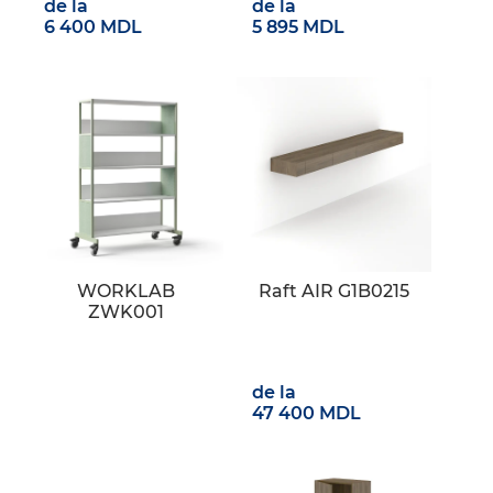
de la
de la
6 400 MDL
5 895 MDL
WORKLAB
Raft AIR G1B0215
ZWK001
de la
47 400 MDL