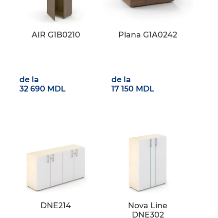
AIR G1B0210
Plana G1A0242
de la
de la
32 690 MDL
17 150 MDL
DNE214
Nova Line
DNE302