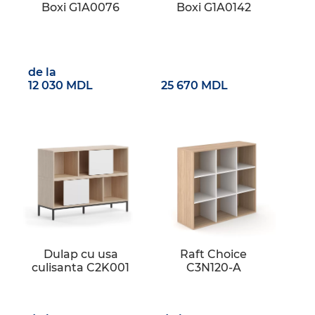
Boxi G1A0076
Boxi G1A0142
de la
12 030 MDL
25 670 MDL
Dulap cu usa
Raft Choice
culisanta C2K001
C3N120-A