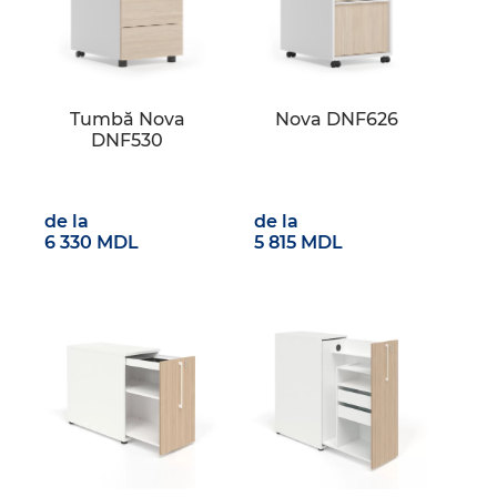
Tumbă Nova
Nova DNF626
DNF530
de la
de la
6 330 MDL
5 815 MDL