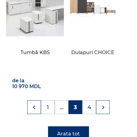
Tumbă KBS
Dulapuri CHOICE
de la
10 970 MDL
1
...
3
4
Arata tot