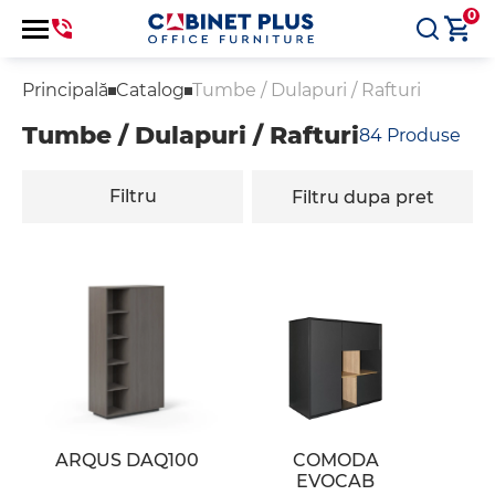
0
Principală
Catalog
Tumbe / Dulapuri / Rafturi
Tumbe / Dulapuri / Rafturi
84
Produse
Filtru
Filtru dupa pret
ARQUS DAQ100
COMODA
EVOCAB