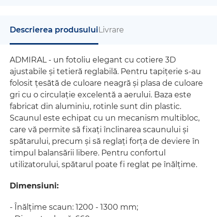
Descrierea produsului
Livrare
ADMIRAL - un fotoliu elegant cu cotiere 3D
ajustabile și tetieră reglabilă. Pentru tapițerie s-au
folosit țesătă de culoare neagră și plasa de culoare
gri cu o circulație excelentă a aerului. Baza este
fabricat din aluminiu, rotinle sunt din plastic.
Scaunul este echipat cu un mecanism multibloc,
care vă permite să fixați înclinarea scaunului și
spătarului, precum și să reglați forța de deviere în
timpul balansării libere. Pentru confortul
utilizatorului, spătarul poate fi reglat pe înălțime.
Dimensiuni:
- Înălțime scaun: 1200 - 1300 mm;