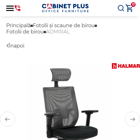
0
Principală
Fotolii și scaune de birou
Fotolii de birou
ADMIRAL
Înapoi