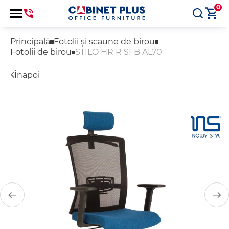
0
Principală
Fotolii și scaune de birou
Fotolii de birou
STILO HR R SFB AL70
Înapoi