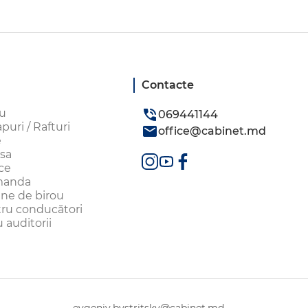
Contacte
ou
069441144
uri / Rafturi
office@cabinet.md
e
sa
ice
omanda
aune de birou
tru conducători
 auditorii