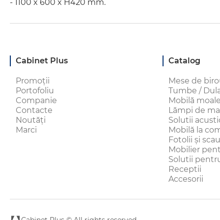
- 1100 x 600 x H420 mm.
Cabinet Plus
Catalog
Promoții
Mese de bir
Portofoliu
Tumbe / Dulap
Companie
Mobilă moal
Contacte
Lămpi de ma
Noutăți
Solutii acust
Marci
Mobilă la c
Fotolii și sc
Mobilier pen
Solutii pentru
Receptii
Accesorii