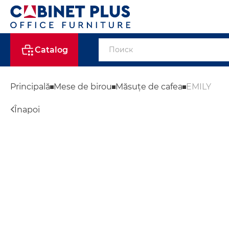
Catalog
Principală
Mese de birou
Măsuțe de cafea
EMILY
Înapoi