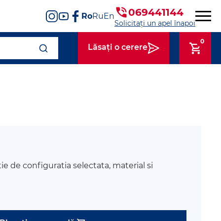
069441144
Ro
Ru
En
Solicitați un apel înapoi
0
Lăsați o cerere
tie de configuratia selectata, material si