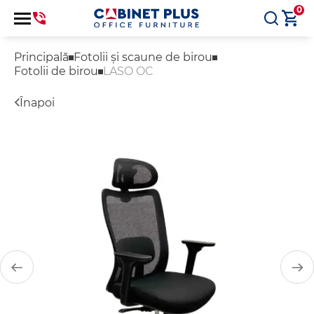
0
Principală
Fotolii și scaune de birou
Fotolii de birou
LASO OC
Înapoi