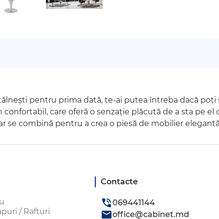
tâlnești pentru prima dată, te-ai putea întreba dacă poți
nfortabil, care oferă o senzație plăcută de a sta pe el dat
liar se combină pentru a crea o piesă de mobilier elegantă
Contacte
ou
069441144
uri / Rafturi
office@cabinet.md