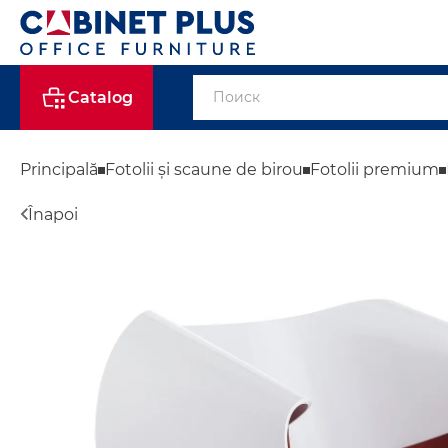
Catalog
Principală
Fotolii și scaune de birou
Fotolii premium
Înapoi