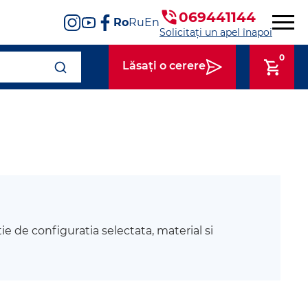
069441144
Ro
Ru
En
Solicitați un apel înapoi
0
Lăsați o cerere
tie de configuratia selectata, material si