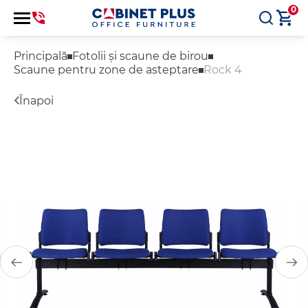
0
Principală
Fotolii și scaune de birou
Scaune pentru zone de asteptare
Rock 4
Înapoi