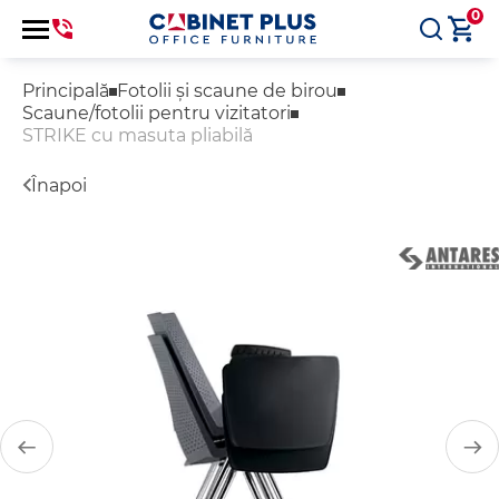
0
Principală
Fotolii și scaune de birou
Scaune/fotolii pentru vizitatori
STRIKE cu masuta pliabilă
Înapoi