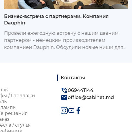
Бизнес-встреча с партнерами. Компания
Dauphin
Провели ежегодную встречу с нашим давним
партнером - немецким производителем
компанией Dauphin. Обсудили новые ниши для
развития, Г-н Каппельман ознакомил нас с
новинками, которые в скором времени мы
предложим в Молдове.
Контакты
олы
069441144
фы / Стеллажи
office@cabinet.md
ель
 лампы
ие решения
аказ
сла / стулья
кабинета