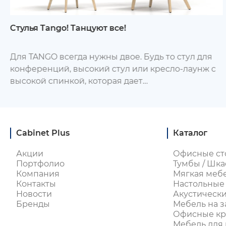
Стулья Tango! Танцуют все!
Для TANGO всегда нужны двое. Будь то стул для
конференций, высокий стул или кресло-лаунж с
высокой спинкой, которая дает
конфиденциальность - вы всегда найдете ему
достойную пару из этой группы стульев.
Cabinet Plus
Каталог
Акции
Офисные ст
Портфолио
Тумбы / Шка
Компания
Мягкая меб
Контакты
Настольные
Новости
Акустическ
Бренды
Мебель на з
Офисные кре
Мебель для 