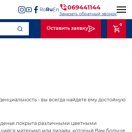
069441144
Ro
Ru
En
Заказать обратный звонок
0
Оставить заявку
иденциальность - вы всегда найдете ему достойную
сиденья покрыта различными цветными
шийся материал или дизайн, который Вам больше