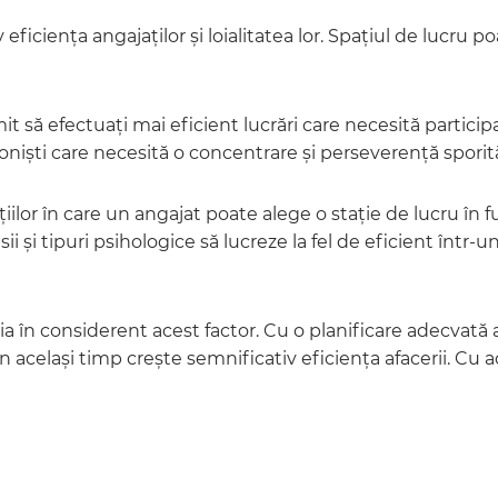
iciența angajaților și loialitatea lor. Spațiul de lucru poa
 să efectuați mai eficient lucrări care necesită particip
sioniști care necesită o concentrare și perseverență spori
ilor în care un angajat poate alege o stație de lucru în fun
sii și tipuri psihologice să lucreze la fel de eficient într
în considerent acest factor. Cu o planificare adecvată a s
 același timp crește semnificativ eficiența afacerii. Cu a