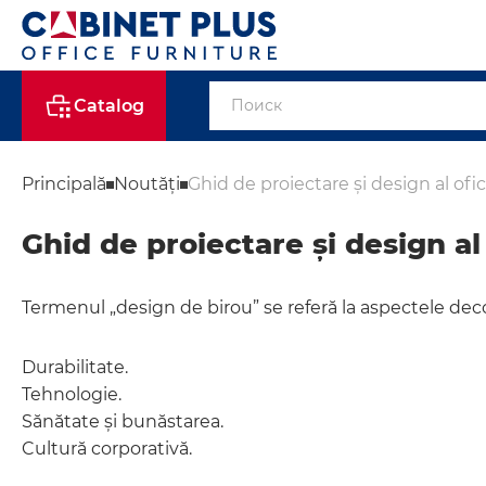
Catalog
Principală
Noutăți
Ghid de proiectare și design al ofici
Ghid de proiectare și design al 
Termenul „design de birou” se referă la aspectele decor
Durabilitate.
Tehnologie.
Sănătate și bunăstarea.
Cultură corporativă.