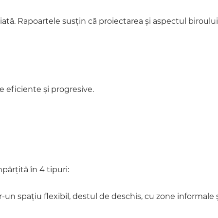
ată. Rapoartele susțin că proiectarea și aspectul biroului r
pe eficiente și progresive.
ărțită în 4 tipuri:
r-un spațiu flexibil, destul de deschis, cu zone informale 