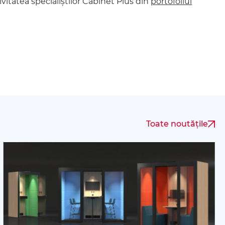
ivitatea specialiștilor Cabinet Plus din
portofoliul
Toate noutățile