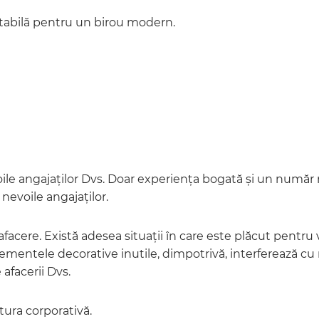
rtabilă pentru un birou modern.
ile angajaților Dvs. Doar experiența bogată și un număr m
 nevoile angajaților.
facere. Există adesea situații în care este plăcut pentru v
elementele decorative inutile, dimpotrivă, interferează c
afacerii Dvs.
tura corporativă.