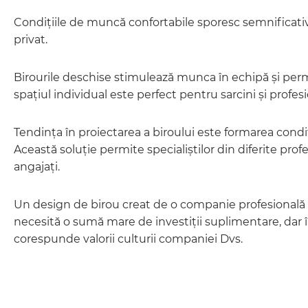
Condițiile de muncă confortabile sporesc semnificativ ef
privat.
Birourile deschise stimulează munca în echipă și permit
spațiul individual este perfect pentru sarcini și profe
Tendința în proiectarea a biroului este formarea condiți
Această soluție permite specialiștilor din diferite profe
angajați.
Un design de birou creat de o companie profesională ia 
necesită o sumă mare de investiții suplimentare, dar în
corespunde valorii culturii companiei Dvs.