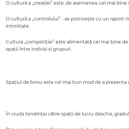
O cultură a „creației” este, de asemenea, cel mai bine 
O cultură a „controlului” - se potrivește cu un raport r
intimitate.
Cultura „competiției” este alimentată cel mai bine de 
spații între indivizi și grupuri.
Spațiul de birou este cel mai bun mod de a prezenta 
În ciuda tendinței către spații de lucru deschis, gradul 