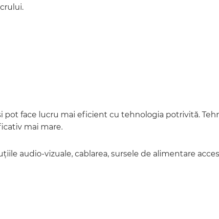
crului.
și pot face lucru mai eficient cu tehnologia potrivită. T
ficativ mai mare.
luțiile audio-vizuale, cablarea, sursele de alimentare accesi