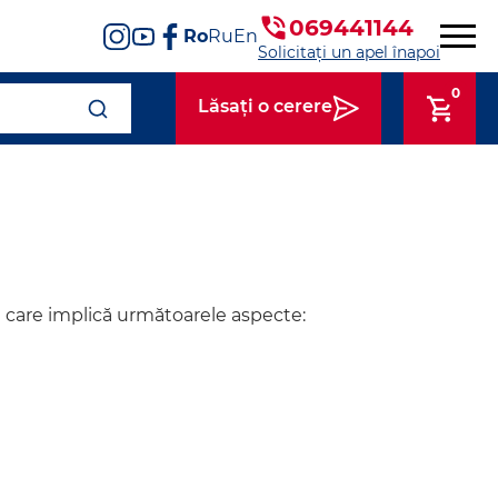
069441144
Ro
Ru
En
Solicitați un apel înapoi
0
Lăsați o cerere
ță care implică următoarele aspecte: