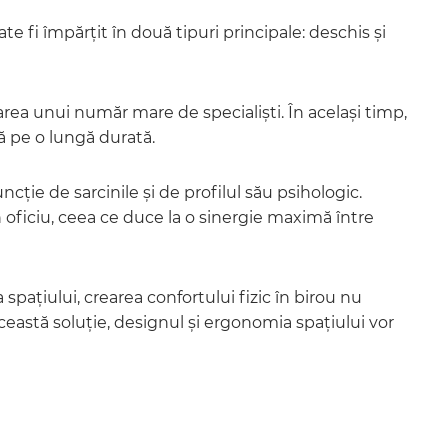
te fi împărțit în două tipuri principale: deschis și
area unui număr mare de specialiști. În același timp,
tă pe o lungă durată.
cție de sarcinile și de profilul său psihologic.
-un oficiu, ceea ce duce la o sinergie maximă între
pațiului, crearea confortului fizic în birou nu
ceastă soluție, designul și ergonomia spațiului vor