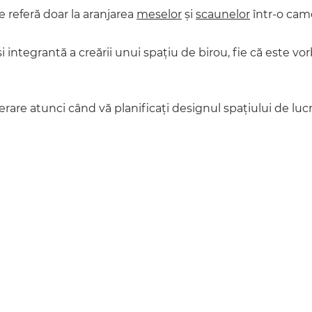
e referă doar la aranjarea
meselor
și
scaunelor
într-o came
i integrantă a creării unui spațiu de birou, fie că este v
iderare atunci când vă planificați designul spațiului de luc