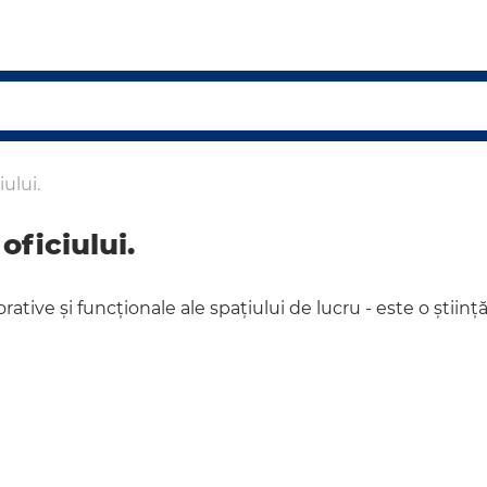
ului.
oficiului.
ative și funcționale ale spațiului de lucru - este o știin